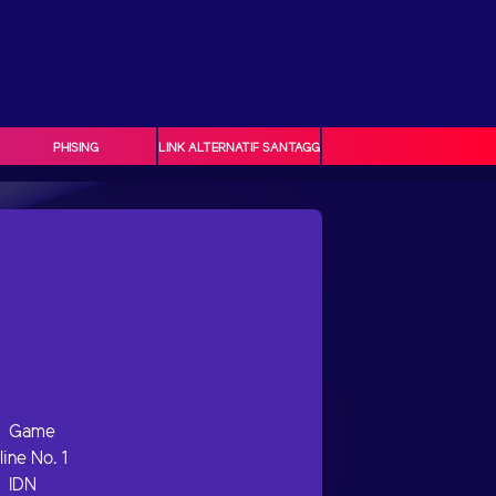
PHISING
LINK ALTERNATIF SANTAGG