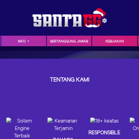
INFO
BERTANGGUNG JAWAB
KEBIJAKAN
TENTANG KAMI
RESPONSIBLE