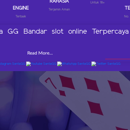
RAHASIA
Untuk 18+
ENGINE
T
Terjamin Aman
Terbaik
No. 
a GG Bandar slot online Terpercaya
Read More...