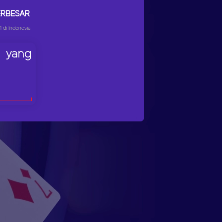
ERBESAR
1 di Indonesia
 yang