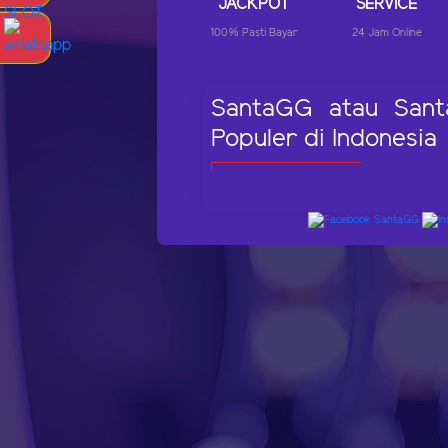
JACKPOT
SERVICE
100% Pasti Bayar
24 Jam Online
SantaGG atau Sant
Populer di Indonesia